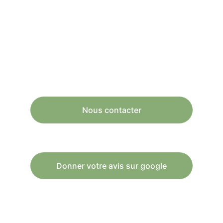
Préchac - Gironde
Fromages - Glaces - Savons - 
artisanaux, au lait de chèvre
Pour nous suivre
Nous contacter
Donner votre avis sur google
Newsletter
Nom prénom*